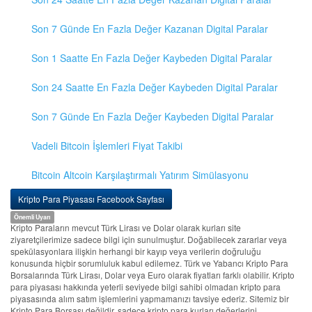
Son 7 Günde En Fazla Değer Kazanan Digital Paralar
Son 1 Saatte En Fazla Değer Kaybeden Digital Paralar
Son 24 Saatte En Fazla Değer Kaybeden Digital Paralar
Son 7 Günde En Fazla Değer Kaybeden Digital Paralar
Vadeli Bitcoin İşlemleri Fiyat Takibi
Bitcoin Altcoin Karşılaştırmalı Yatırım Simülasyonu
Kripto Para Piyasası Facebook Sayfası
Önemli Uyarı
Kripto Paraların mevcut Türk Lirası ve Dolar olarak kurları site
ziyaretçilerimize sadece bilgi için sunulmuştur. Doğabilecek zararlar veya
spekülasyonlara ilişkin herhangi bir kayıp veya verilerin doğruluğu
konusunda hiçbir sorumluluk kabul edilemez. Türk ve Yabancı Kripto Para
Borsalarında Türk Lirası, Dolar veya Euro olarak fiyatları farklı olabilir. Kripto
para piyasası hakkında yeterli seviyede bilgi sahibi olmadan kripto para
piyasasında alım satım işlemlerini yapmamanızı tavsiye ederiz. Sitemiz bir
Kripto Para Borsası değildir, sadece kripto para kurları değerlerini