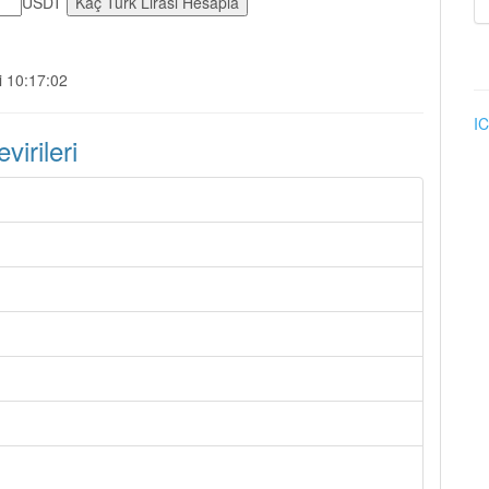
USDT
i 10:17:02
IC
irileri