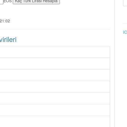
EOS
:21:02
IC
rileri