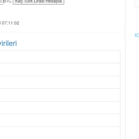
BTC
i 07:11:02
IC
ileri