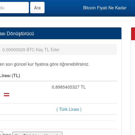
Bitcoin Fiyatı Ne Kadar
rası Dönüştürücü
0.00000029 BTC Kaç TL Eder
n son güncel kur fiyatına göre öğrenebilirsiniz.
irası (TL)
=
0,8985405327 TL
( Türk Lirası )